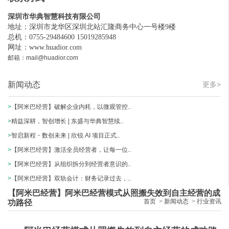
深圳市华典智慧科技有限公司
地址：深圳市龙华区深圳北站汇隆商务中心一号楼9楼
总机：0755-29484600 15019285948
网址：
www.huadior.com
邮箱：mail@huadior.com
新闻动态
更多>
>
【阿米巴经营】破解企业内耗，以微观管控..
>
精益深耕，智创增长 | 东盛与华典智慧续..
>
智启新程・数创未来 | 欣锐 AI 项目正式..
>
【阿米巴经营】激活全员经营者，让每一位..
>
【阿米巴经营】从组织拆分到经营者意识的..
>
【阿米巴经营】双轨会计：财务记录过去，..
【阿米巴经营】阿米巴经营模式从照搬失效到自主经营的成
首页
>
新闻动态
>
行业资讯
功路径