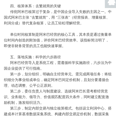
号码
四、核算体系：去繁就简的关键
传统阿米巴核算过于复杂，是中国企业导入失败的主因之一。中
QQ
联系
国式阿米巴主张
“
去繁就简
”
，用
“
三张表
”
（经营报表、增量核算、
利润分成）替代复杂核算，让员工轻松理解经营。
单位时间核算制是阿米巴经营的核心工具，其本质是通过衡量单
位时间内创造的附加值，评价阿米巴经营效率。该指标简洁明了，
即便非财务背景的员工也能快速掌握。
五、落地实施：科学的六步路径
阿米巴经营导入是系统工程，需遵循科学实施路径，六步法为中
国企业提供了可行指南。
第一步，划分组织，明确自主经营单元。需完成两项任务：将组
织细分为事业组成单位，确定阿米巴间定价机制，且划分要遵循合
理、动态调整、公平公正原则。
第二步，委任负责人与制度建设。选拔阿米巴长需考察经营意
识、业务能力、领导力、价值观匹配度四大条件，同时建立配套激
励机制，激发组织活力。
第三步，制定内部交易与独立核算模式。包括设立利润中心、搭
建成本计算基准数据采集系统、构建内部交易定价机制，数据采集