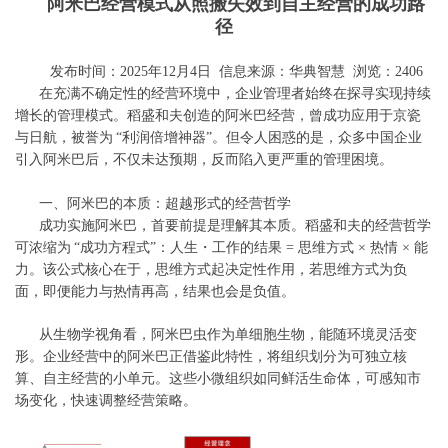
阿米巴经营模式
从照搬失效到自主经营的成功路
径
发布时间：
2025
年
12
月
4
日 信息来源：华典智慧 浏览：
2406
在充满不确定性的经营环境中，企业管理者始终在探寻实现持续
增长的管理模式。稻盛和夫创造的阿米巴经营，曾成功应用于京瓷
与日航，被誉为
“
利润倍增神器
”
。但令人困惑的是，众多中国企业
引入阿米巴后，不仅未达预期，反而陷入更严重的管理困境。
一、阿米巴的本质：超越形式的经营哲学
成功实施阿米巴，首要前提是理解其本质。稻盛和夫的经营哲学
可浓缩为
“
成功方程式
”
：人生・工作的结果
=
思维方式
×
热情
×
能
力。该公式核心在于，思维方式起决定性作用，若思维方式为负
面，即便能力与热情再高，结果也会是负值。
从生物学视角看，阿米巴虫作为单细胞生物，能随环境灵活变
形。企业经营中的阿米巴正借鉴此特性，将组织划分为可独立核
算、自主经营的小单元。这些小微组织如同鲜活生命体，可感知市
场变化，快速调整经营策略。