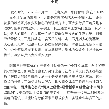
主角
发布时间：
202
6
年4
月22
日 信息来源：华典智慧 浏览：1685
在企业发展的浪潮中，大部分管理者会陷入一个误区
:认为企业
发展的希望寄托在少数核心的管理者身上，而大多数员工确只是被
动执行指令的“螺丝钉”。事实上，真正蓬勃向上发展的企业，从来不
是少数人的舞台，而是每一位员工都能发光发热的生态系统。阿米
巴经营模式，正是打破这一误区的关键一击，
它是以人心为基础
。
人心变化无常，但是一旦人心连接起来的话，将是世上最坚不可摧
的，企业何愁发展不起来。而华典智慧。则成为众多企业践行这一
模式、激活全员活力的重要伙伴。
阿米巴经营其核心在于将企业划分为一个个独立核算、自主经营
的小型单位，如同变形虫似得灵活应变，让每个单元的员工都能清
晰了解自身的经营成果，从一个旁观者的视角主动成为主角。这一
模式的精髓，正如稻盛和夫所言，是实现全体员工物质与精神两方
面的幸福，
而其核心公式
“阿米巴经营=经营哲学
× 经营会计 × 阿米
巴组织
”
，更凸显出全员参与的重要性——唯有每一位员工都树立经
营者的意识，才能让分散的阿米巴形成合力，实现企业与员工的共
赢。