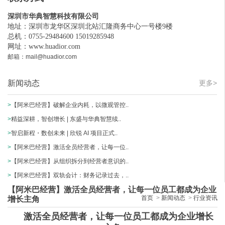
深圳市华典智慧科技有限公司
地址：深圳市龙华区深圳北站汇隆商务中心一号楼9楼
总机：0755-29484600 15019285948
网址：
www.huadior.com
邮箱：mail@huadior.com
新闻动态
更多>
>
【阿米巴经营】破解企业内耗，以微观管控..
>
精益深耕，智创增长 | 东盛与华典智慧续..
>
智启新程・数创未来 | 欣锐 AI 项目正式..
>
【阿米巴经营】激活全员经营者，让每一位..
>
【阿米巴经营】从组织拆分到经营者意识的..
>
【阿米巴经营】双轨会计：财务记录过去，..
【阿米巴经营】激活全员经营者，让每一位员工都成为企业
首页
>
新闻动态
>
行业资讯
增长主角
激活全员经营者，让每一位员工都成为企业增长