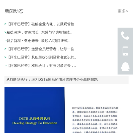
新闻动态
更多>
>
【阿米巴经营】破解企业内耗，以微观管控..
>
精益深耕，智创增长 | 东盛与华典智慧续..
>
智启新程・数创未来 | 欣锐 AI 项目正式..
座机
>
【阿米巴经营】激活全员经营者，让每一位..
号码
>
【阿米巴经营】从组织拆分到经营者意识的..
手机
>
【阿米巴经营】双轨会计：财务记录过去，..
号码
从战略到执行：华为DSTE体系的闭环管理与企业战略陪跑
QQ
联系