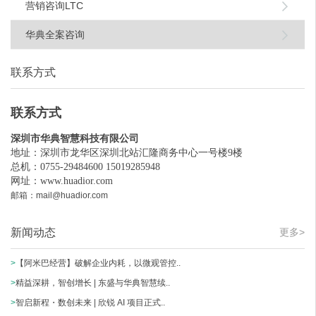
营销咨询LTC
华典全案咨询
联系方式
联系方式
深圳市华典智慧科技有限公司
地址：深圳市龙华区深圳北站汇隆商务中心一号楼9楼
总机：0755-29484600 15019285948
网址：
www.huadior.com
邮箱：mail@huadior.com
新闻动态
更多>
>
【阿米巴经营】破解企业内耗，以微观管控..
>
精益深耕，智创增长 | 东盛与华典智慧续..
>
智启新程・数创未来 | 欣锐 AI 项目正式..