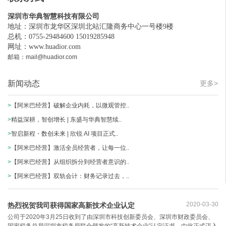
深圳市华典智慧科技有限公司
地址：深圳市龙华区深圳北站汇隆商务中心一号楼9楼
总机：0755-29484600 15019285948
网址：
www.huadior.com
邮箱：mail@huadior.com
新闻动态
更多>
>
【阿米巴经营】破解企业内耗，以微观管控..
>
精益深耕，智创增长 | 东盛与华典智慧续..
>
智启新程・数创未来 | 欣锐 AI 项目正式..
>
【阿米巴经营】激活全员经营者，让每一位..
>
【阿米巴经营】从组织拆分到经营者意识的..
>
【阿米巴经营】双轨会计：财务记录过去，..
2020-03-30
热烈祝贺我司获得国家高新技术企业认定
公司于2020年3月25日收到了由深圳市科技创新委员会、深圳市财政委员会、