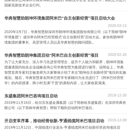
国家税务总局深圳市税务局联合颁发的“高新技术企业”认定证书，由此正式迈入
国家高新技术企业行列。
华典智慧助朗坤环境集团阿米巴“自主创新经营”项目启动大会
2020-03-13
2020年3月7日，华典智慧助深圳市朗坤环境集团股份有限公司（以下简称“朗坤
环境集团”）成功举办阿米巴经营模式“自主创新经营”启动大会。参加有朗坤环
境集团的董事长、高层管理人员以及华典智慧的顾问团队。
2020-02-26
华典智慧助朗坤集团启动“阿米巴自主创新经营”项目
为了让大家充分、深入学习先进管理理念，提升个人能力和眼界，朗坤环境集
团邀请国内知名企业战略咨询公司华典智慧为集团进行辅导。说明会上，华典
智慧首席专家刘文敏老师为大家整体介绍了本次“朗坤自主创新经营”项目的实施
规划。随后，华典智慧著名阿米巴哲学专家顾问为全员进行了《阿米巴经营哲
学》的内容授课，两小时充满“干货”的课程内容，让大家收获满满。
2019-12-26
东盛集团阿米巴咨询项目启动
2019年11月16日，哈尔滨东盛金属集团（以下简称哈东盛集团）在深圳华典有
限公司（以下简称华典智慧）帮助下顺利启动阿米巴项目。
2019-12-09
开启变革序幕，推动经营创新-亨通线缆阿米巴项目启动
2019年11月12日，中国线缆行业龙头-亨通线缆阿米巴创新经营咨询项目启