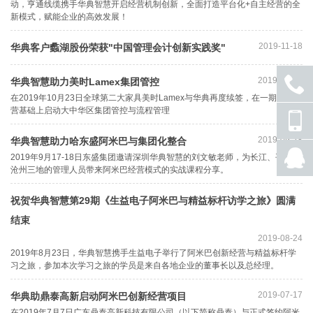
动，亨通线缆携手华典智慧开启经营机制创新，全面打造平台化+自主经营的全
新模式，赋能企业的高效发展！
2019-11-18
华典客户蠡湖股份荣获"中国管理会计创新实践奖"
2019-10-28
华典智慧助力美时Lamex集团管控
在2019年10月23日全球第二大家具美时Lamex与华典再度续签，在一期创新经
营基础上启动大中华区集团管控与流程管理
座机
号码
2019-09-28
华典智慧助力哈东盛阿米巴与集团化整合
手机
2019年9月17-18日东盛集团邀请深圳华典智慧的刘文敏老师，为长江、平房、
号码
沧州三地的管理人员带来阿米巴经营模式的实战课程分享。
QQ
联系
祝贺华典智慧第29期《生益电子阿米巴与精益标杆访学之旅》圆满
结束
2019-08-24
2019年8月23日，华典智慧携手生益电子举行了阿米巴创新经营与精益标杆学
习之旅，参加本次学习之旅的学员是来自各地企业的董事长以及总经理。
2019-07-17
华典助鼎泰高新启动阿米巴创新经营项目
在2019年7月7日广东鼎泰高新科技有限公司（以下简称鼎泰）与正式签约阿米