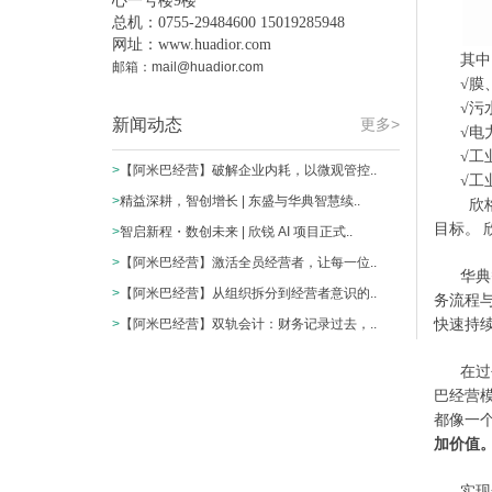
心一号楼9楼
总机：0755-29484600 15019285948
网址：
www.huadior.com
其中
邮箱：mail@huadior.com
√膜
√污
新闻动态
更多>
√电力
√工业
>
【阿米巴经营】破解企业内耗，以微观管控..
√工业
>
精益深耕，智创增长 | 东盛与华典智慧续..
欣格
目标。
>
智启新程・数创未来 | 欣锐 AI 项目正式..
>
【阿米巴经营】激活全员经营者，让每一位..
华典
>
【阿米巴经营】从组织拆分到经营者意识的..
务流程
>
【阿米巴经营】双轨会计：财务记录过去，..
快速持
在过
巴经营
都像一
加价值
实现