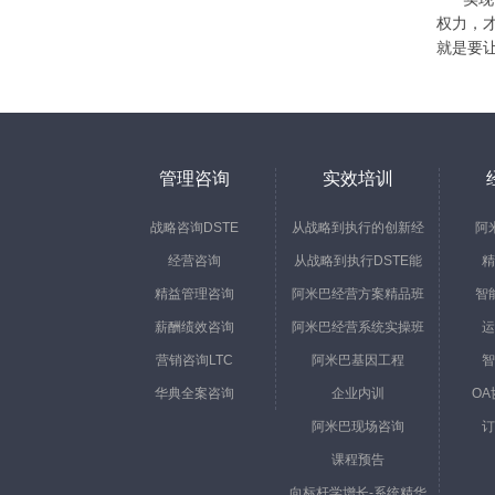
权力，
就是要
管理咨询
实效培训
战略咨询DSTE
从战略到执行的创新经
阿
经营咨询
从战略到执行DSTE能
营
精
精益管理咨询
阿米巴经营方案精品班
力体系
智
薪酬绩效咨询
阿米巴经营系统实操班
运
营销咨询LTC
阿米巴基因工程
智
华典全案咨询
企业内训
O
阿米巴现场咨询
订
课程预告
向标杆学增长-系统精华