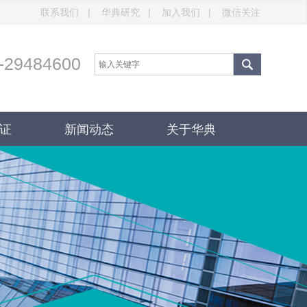
联系我们
|
华典研究
|
加入我们
|
微信关注
-29484600
证
新闻动态
关于华典