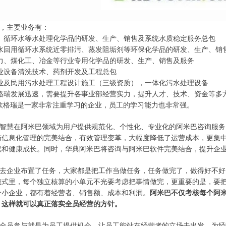
，主要业务有：
、循环水等水处理化学品的研发、生产、销售及系统水质稳定服务总包
水回用循环水系统近零排污、蒸发阻垢剂等环保化学品的研发、生产、销
、煤化工、冶金等行业专用化学品的研发、生产、销售及服务
设备清洗技术、药剂开发及工程总包
及民用污水处理工程设计施工（三级资质），一体化污水处理设备
瑞发展迅速，需要提升各事业部经营实力，提升人才、技术、资金等多
欣格瑞是一家非常注重学习的企业，员工的学习能力也非常强。
智慧在阿米巴领域为用户提供规范化、个性化、专业化的阿米巴咨询服务
与信息化管理的完美结合，有效管理变革，大幅度降低了运营成本，更集
续和健康成长。同时，华典阿米巴将咨询与阿米巴软件完美结合，提升企
去企业布置了任务，大家都是把工作当做任务，任务做完了，做得好不好
模式里，每个独立核算的小单元不光要考虑把事情做完，更重要的是，要
个小企业，都有着经营者、销售额、成本和利润。
阿米巴不仅考核每个阿
。这样就可以真正落实全员经营的方针。
全员参与就是为员工提供机会，让员工能站在经营者的立场去出发，为经