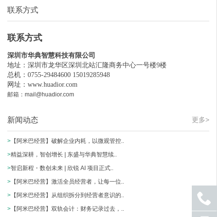
联系方式
联系方式
深圳市华典智慧科技有限公司
地址：深圳市龙华区深圳北站汇隆商务中心一号楼9楼
总机：0755-29484600 15019285948
网址：
www.huadior.com
邮箱：mail@huadior.com
新闻动态
更多>
>
【阿米巴经营】破解企业内耗，以微观管控..
>
精益深耕，智创增长 | 东盛与华典智慧续..
>
智启新程・数创未来 | 欣锐 AI 项目正式..
>
【阿米巴经营】激活全员经营者，让每一位..
>
【阿米巴经营】从组织拆分到经营者意识的..
>
【阿米巴经营】双轨会计：财务记录过去，..